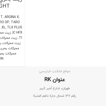
IGHT
 T
,
ARGINA X
,
RO DP
,
TARO
,
XL
,
TLX PLUS
,
IC HFX
TI
,
زيت محركات بحرية 
زيت محركات بحرية R
محركات بحرية توك
محركات بحر
ON
موقع المكتب الرئيسي
عنوان RK
طهران، شارع أمير كبير
رقم 127 شمال حارة ناظم العتبة