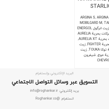
STARL
ARGINA S
,
ARGINA
MOBILGARD M
,
TA
زيت انرگول ENERGOL
زيت محركات بحرية AURELIA
AURELIA XT
,
FIGHTE
,
زيت
ا TOUKA
,
زيت
ية موج
,
شيفرون
CHEVR
البريد الإلكتروني وإنستغرام
التسويق عبر وسائل التواصل الاجتماعي
بريد إلكتروني: info@roghankar.ir
انستغرام: @Roghankar.co