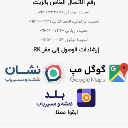
رقم الاتصال الخاص بالزيت
السيدة بارتوفي 09127332870
السيدة بارتوفي، الخط الثاني 09129003641
السيدة زينالي 09106237320
السيدة نيكبور 09351200954
إرشادات الوصول إلى مقر RK
ابقوا معنا.