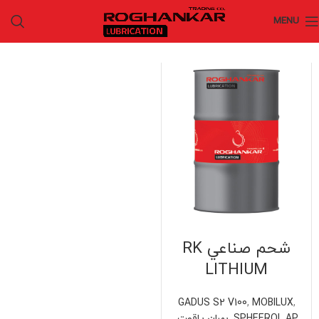
MENU
شحم صناعي RK
LITHIUM
GADUS S2 V100
,
MOBILUX
,
SPHEEROL AP
,
بهران ياقوت
,