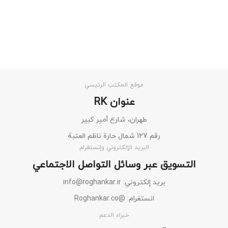
موقع المكتب الرئيسي
عنوان RK
طهران، شارع أمير كبير
رقم 127 شمال حارة ناظم العتبة
البريد الإلكتروني وإنستغرام
التسويق عبر وسائل التواصل الاجتماعي
بريد إلكتروني: info@roghankar.ir
انستغرام: @Roghankar.co
خبراء الدعم