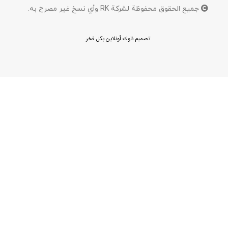
جميع الحقوق محفوظة لشركة RK وأي نسخ غير مصرح به.
تصميم ناوك أونلاين بكل فخر
ناوك أونلاين
العربية
English
(
الإنجليزية
)
فارسی
(
الفارسية
)