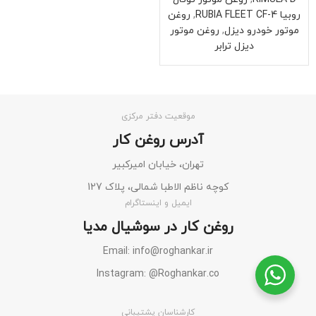
روبیا RUBIA FLEET CF-4
,
روغن
موتور خودرو دیزل
,
روغن موتور
دیزل ترابر
موقعیت دفتر مرکزی
آدرس روغن کار
تهران، خیابان امیرکبیر
کوچه ناظم الاطبا شمالی، پلاک 127
ایمیل و اینستاگرام
روغن کار در سوشیال مدیا
Email: info@roghankar.ir
Instagram: @Roghankar.co
کارشناسان پشتیبانی