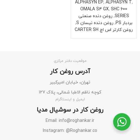
ALPHASYN EP
,
ALPHASYN T
,
OMALA S4 GX
,
SHC 600
SERIES
,
روغن دنده صنعتی
بردبار PS
,
روغن دنده نیسان S
,
روغن کارتر اس اچ CARTER SH
موقعیت دفتر مرکزی
آدرس روغن کار
تهران، خیابان امیرکبیر
کوچه ناظم الاطبا شمالی، پلاک 127
ایمیل و اینستاگرام
روغن کار در سوشیال مدیا
Email: info@roghankar.ir
Instagram: @Roghankar.co