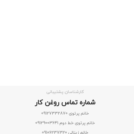
کارشناسان پشتیبانی
شماره تماس روغن کار
خانم پرتوی 09127332870
خانم پرتوی خط دوم 09129003641
خانم زینالی 09106237320