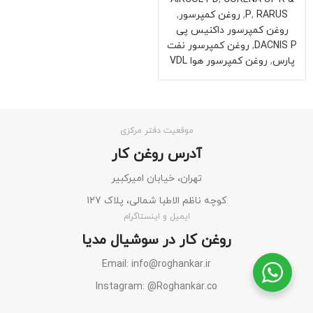
RARUS
,
P
,
روغن کمپرسور
,
روغن کمپرسور داکنیس پی
DACNIS P
,
روغن کمپرسور نفت
پارس
,
روغن کمپرسور هوا VDL
موقعیت دفتر مرکزی
آدرس روغن کار
تهران، خیابان امیرکبیر
کوچه ناظم الاطبا شمالی، پلاک 127
ایمیل و اینستاگرام
روغن کار در سوشیال مدیا
Email: info@roghankar.ir
Instagram: @Roghankar.co