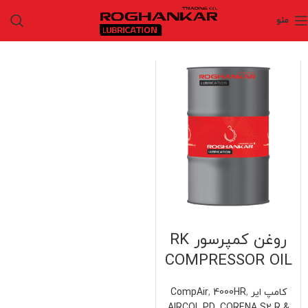
منو
روغن کمپرسور RK
COMPRESSOR OIL
کامپ ایر CompAir
,
4000HR
,
AIRCOL PD
,
CORENA S2 R &