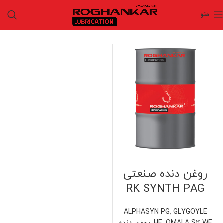
منو
روغن دنده صنعتی
RK SYNTH PAG
ALPHASYN PG
,
GLYGOYLE
OMALA S4 WE
,
HE
,
روغن دنده