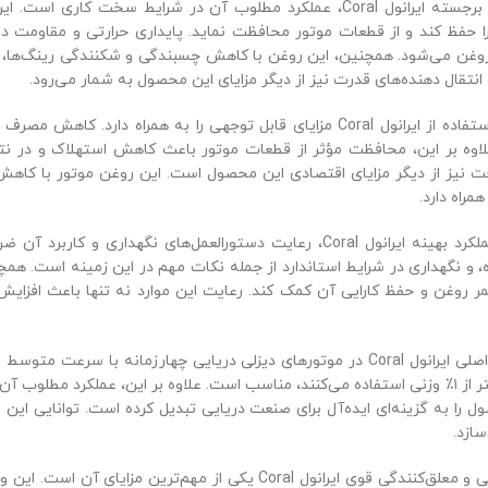
یکی از ویژگی‌های برجسته ایرانول Coral، عملکرد مطلوب آن در شر
را حفظ کند و از قطعات موتور محافظت نماید. پایداری حرارتی و مقاومت
وغن می‌شود. همچنین، این روغن با کاهش چسبندگی و شکنندگی رینگ‌ها، عملک
 انتقال دهنده‌های قدرت نیز از دیگر مزایای این محصول به شمار می‌رود.
از نظر اقتصادی، استفاده از ایرانول Coral مزایای قابل توجهی را ب
وه بر این، محافظت مؤثر از قطعات موتور باعث کاهش استهلاک و در نتی
ت نیز از دیگر مزایای اقتصادی این محصول است. این روغن موتور با کاهش 
مراه دارد.
برای اطمینان از عملکرد بهینه ایرانول Coral، رعایت دستورالعم
 و نگهداری در شرایط استاندارد از جمله نکات مهم در این زمینه است. همچ
ر روغن و حفظ کارایی آن کمک کند. رعایت این موارد نه تنها باعث افزایش 
یکی از کاربردهای اصلی ایرانول Coral در موتورهای دیزلی دریایی چهارزم
محتوای گوگرد کمتر از ۱٪ وزنی استفاده می‌کنند، مناسب است. علاوه بر این، عمل
ل را به گزینه‌ای ایده‌آل برای صنعت دریایی تبدیل کرده است. توانایی این
ازد.
خاصیت پاک‌کنندگی و معلق‌کنندگی قوی ایرانول Coral یکی 