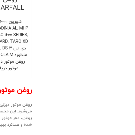
TARFALL
شورون CHEVRON
1000
DINIA AL
,
MHP
C 1600 SERIES
,
GARD
,
TARO XD
دی اس ENERGOL DS 3
منظوره DISOLA M
روغن موتور دریایی
موتور دریایی
روغن موتور دریایی 
می‌شود. این محصو
روغن، عمر موتور ر
شده و عملکرد بهینه موتور حفظ ش